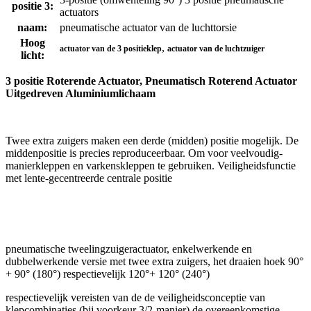
positie 3:
actuators
naam:
pneumatische actuator van de luchttorsie
Hoog
,
actuator van de 3 positieklep
actuator van de luchtzuiger
licht:
3 positie Roterende Actuator, Pneumatisch Roterend Actuator
Uitgedreven Aluminiumlichaam
Twee extra zuigers maken een derde (midden) positie mogelijk. De
middenpositie is precies reproduceerbaar. Om voor veelvoudig-
manierkleppen en varkenskleppen te gebruiken. Veiligheidsfunctie
met lente-gecentreerde centrale positie
pneumatische tweelingzuigeractuator, enkelwerkende en
dubbelwerkende versie met twee extra zuigers, het draaien hoek 90°
+ 90° (180°) respectievelijk 120°+ 120° (240°)
respectievelijk vereisten van de de veiligheidsconceptie van
klepcombinaties (bij voorkeur 3/2-manier) de overeenkomstige.