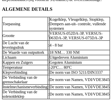
ALGEMENE DETAILS
Kogelklep, Vleugelklep, Stopklep,
Toepassing
:
Dempers aan-uit- controle, vullende
systemen
VERSUS-052DA-3P, VERSUS-
Grootte
:
063DA-3P, VERSUS-075DA-3P
De Lucht van de
:
4 - 8 bar
leveringsdruk
De Waarde van outputtork
:
18 NM… 330 NM
Lichaam
:
Uitgedreven Aluminium
Kappen en Zuigers
:
Gegoten Aluminium
Temperatuur
:
-20ºC… 80ºC
Klepverbinding
:
De norm van ISO 5211/DIN3337
De Verbinding van de
:
De norm van Namen, VDI/VDE3845
grensschakelaar
Instelmechanismeverbinding
:
De norm van Namen, VDI/VDE3845
De Verbinding van de
:
De norm van Namen, VDI/VDE3845
solenoïdeklep