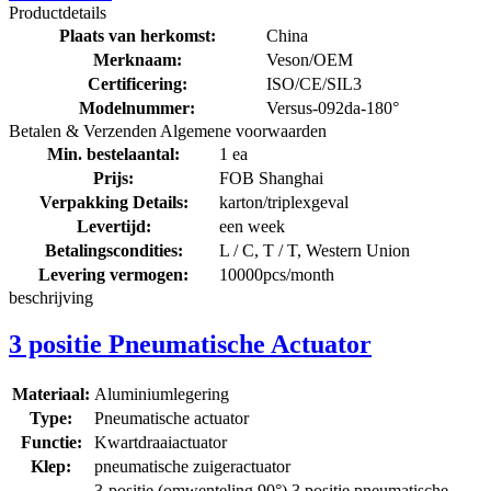
Productdetails
Plaats van herkomst:
China
Merknaam:
Veson/OEM
Certificering:
ISO/CE/SIL3
Modelnummer:
Versus-092da-180°
Betalen & Verzenden Algemene voorwaarden
Min. bestelaantal:
1 ea
Prijs:
FOB Shanghai
Verpakking Details:
karton/triplexgeval
Levertijd:
een week
Betalingscondities:
L / C, T / T, Western Union
Levering vermogen:
10000pcs/month
beschrijving
3 positie Pneumatische Actuator
Materiaal:
Aluminiumlegering
Type:
Pneumatische actuator
Functie:
Kwartdraaiactuator
Klep:
pneumatische zuigeractuator
3-positie (omwenteling 90°) 3 positie pneumatische