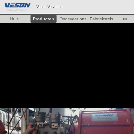
Veson Valve Ltd.
Huis
Producten
Ongeveer ons
Fabrieksreis
>>