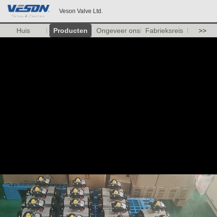
Veson Valve Ltd.
Huis
Producten
Ongeveer ons
Fabrieksreis
>>