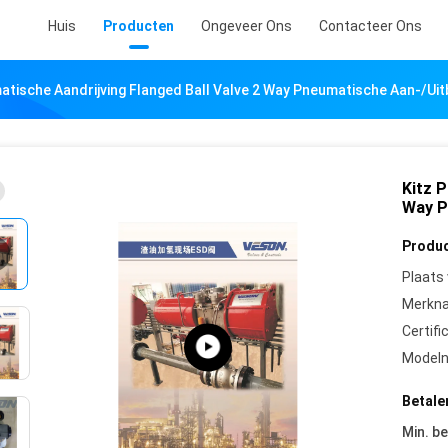
Huis
Producten
Ongeveer Ons
Contacteer Ons
atische Aandrijving Flanged Ball Valve 2 Way Pneumatische Aan-/uit
Kitz P
Way P
Produc
Plaats
Merkn
Certifi
Model
Betale
Min. be