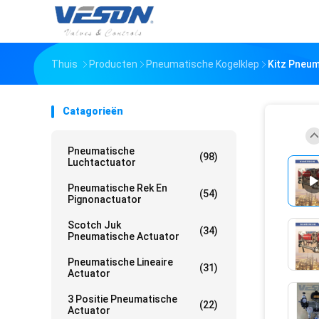
Thuis
Producten
Pneumatische Kogelklep
Kitz Pneum
Catagorieën
Pneumatische
(98)
Luchtactuator
Pneumatische Rek En
(54)
Pignonactuator
Scotch Juk
(34)
Pneumatische Actuator
Pneumatische Lineaire
(31)
Actuator
3 Positie Pneumatische
(22)
Actuator