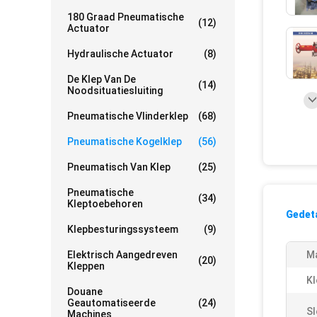
180 Graad Pneumatische
(12)
Actuator
Hydraulische Actuator
(8)
De Klep Van De
(14)
Noodsituatiesluiting
Pneumatische Vlinderklep
(68)
Pneumatische Kogelklep
(56)
Pneumatisch Van Klep
(25)
Pneumatische
(34)
Kleptoebehoren
Gedeta
Klepbesturingssysteem
(9)
Elektrisch Aangedreven
Ma
(20)
Kleppen
Kl
Douane
Geautomatiseerde
(24)
Sl
Machines