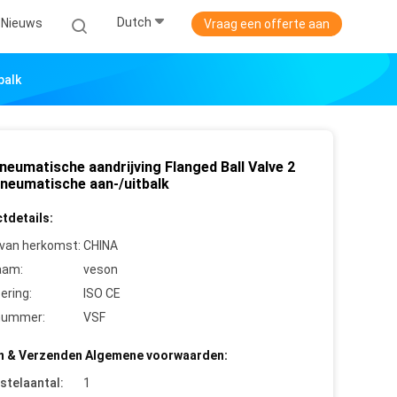
Dutch
Nieuws
Vraag een offerte aan
balk
neumatische aandrijving Flanged Ball Valve 2
neumatische aan-/uitbalk
tdetails:
 van herkomst:
CHINA
aam:
veson
cering:
ISO CE
nummer:
VSF
n & Verzenden Algemene voorwaarden:
stelaantal:
1