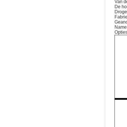
Van d
De hoo
Droge
Fabri
Geano
Namen
Opties