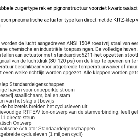
ubbele zuigertype rek en pignonstructuur voorziet
kwartdraaiact
veson pneumatische actuator type kan
direct met de KITZ-klep
n
 worden de lucht aangedreven ANSI 150# roestvrij staal van ee
ne chemische en industriële toepassingen. De volledige haven 
stellen aan actuator met standaardiso5211-het opzetten stoot
gnaal van de luchtdruk (80-120 psi) om de klep te openen en te 
ratuur beschikbaar voor uitgebreide temperatuurwaaier of muur
 even welke richtlijn worden opgezet. Alle kleppen worden get
klep Standaardeigenschappen
dige haven voor onbeperkte stroom
estvrij staallichaam, bal en stam
m van het slag uit bewijs
e balzetels breiden het cyclusleven uit
rievoudige RTFE/Viton-ontwerp van de stamverbinding, leeft ge
11 directe steun
atisch Ontwerp
atische Actuator Standaardeigenschappen
tgebreide cyclusleven (1 miljoen cycli)