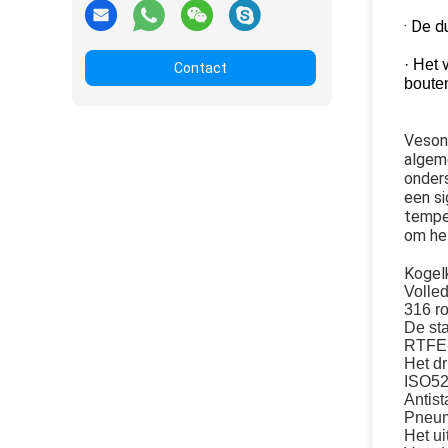
· De d
· Het
Contact
boute
Veson
algeme
onder
een si
tempe
om het
Kogel
Volle
316 ro
De sta
RTFE-d
Het d
ISO52
Antist
Pneum
Het ui