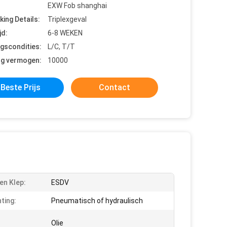
EXW Fob shanghai
king Details:
Triplexgeval
jd:
6-8 WEKEN
ngscondities:
L/C, T/T
ng vermogen:
10000
Beste Prijs
Contact
en Klep:
ESDV
ting:
Pneumatisch of hydraulisch
Olie