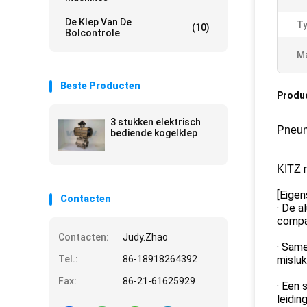
De Klep Van De
Ty
(10)
Bolcontrole
Ma
Beste Producten
Produ
3 stukken elektrisch
Pneum
bediende kogelklep
m
KITZ
[Eige
Contacten
· De a
compa
Contacten:
Judy.Zhao
· Sam
Tel.:
86-18918264392
misluk
Fax:
86-21-61625929
· Een 
leidin