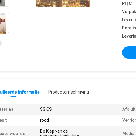
Prijs:
Verpak
Leverti
Betali
Leveri
illeerde Informatie
Productomschrijving
teriaal:
SS CS
Afsluit
eur:
rood
Verrich
De Klep van de
eutelwoorden:
Media: