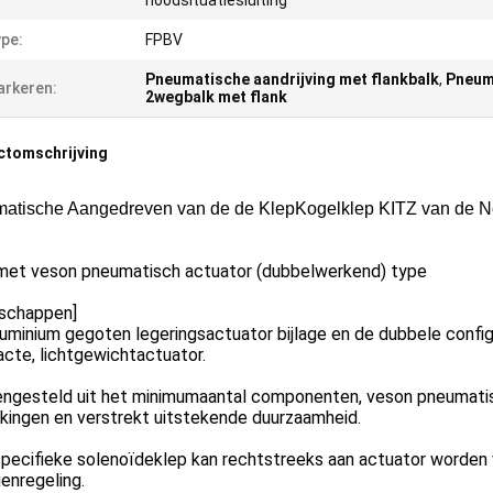
noodsituatiesluiting
pe:
FPBV
Pneumatische aandrijving met flankbalk
,
Pneuma
rkeren:
2wegbalk met flank
ctomschrijving
atische Aangedreven van de de KlepKogelklep KITZ van de Noo
et veson pneumatisch actuator (dubbelwerkend) type
nschappen]
luminium gegoten legeringsactuator bijlage en de dubbele config
cte, lichtgewichtactuator.
engesteld uit het minimumaantal componenten, veson pneumatis
kingen en verstrekt uitstekende duurzaamheid.
specifieke solenoïdeklep kan rechtstreeks aan actuator worden 
genregeling.