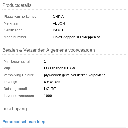
Productdetails
Plaats van herkomst:
CHINA
Merknaam:
VESON
Certificering:
ISO CE
Modelnummer:
On/off kleppen sluit kleppen af
Betalen & Verzenden Algemene voorwaarden
Min. bestelaantal:
1
Prijs:
FOB shanghai EXW
Verpakking Details:
plywooden geval versterken verpakking
Levertijd:
6-8 weken
Betalingscondities:
L/C, T/T
Levering vermogen:
1000
beschrijving
Pneumatisch van klep