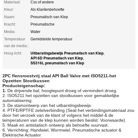
Materiaal:
Css of andere
Kleur:
Als Klantenbehoefte
Naam:
Pneumatisch van Klep
Kracht:
Pneumatische
Media:
Water
Temperatuur
Gemiddelde temperatuur
van de media::
Uitbarstingsbewijs Pneumatisch van Klep
Hoog licht:
,
API 6D Pneumatisch van Klep
,
SS316L pneumatisch van Klep
2PC flensroestvrij staal API Ball Valve met ISO5211-het
Opzetten Stootkussen
Producteigenschap:
1.
De drijvende bal, hoogtepunt droeg of vermindert droeg.
2. ISO5211 het opzetten van stootkussen voor gemakkelijke
automatisering.
3. De stamontwerp van het uitbarstingsbewijs.
4. PTFE/RPTFE zetelverbinding (Seat-het verbindingsmateriaal zou
door het verzoek van de klant of volgens het middel & de
temperaturen van de klep kunnen worden beslist. Voorwaarde).
5. Maak en antistatisch ontwerp als behoefte vuurvast.
6. Verrichting: Handwiel, Wormwiel, Pneumatische actuator &
Elektrische Actuator.