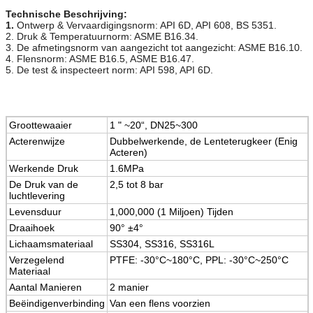
Technische Beschrijving:
1.
Ontwerp & Vervaardigingsnorm: API 6D, API 608, BS 5351.
2. Druk & Temperatuurnorm: ASME B16.34.
3. De afmetingsnorm van aangezicht tot aangezicht: ASME B16.10.
4. Flensnorm: ASME B16.5, ASME B16.47.
5. De test & inspecteert norm: API 598, API 6D.
Groottewaaier
1 " ~20“, DN25~300
Acterenwijze
Dubbelwerkende, de Lenteterugkeer (Enig
Acteren)
Werkende Druk
1.6MPa
De Druk van de
2,5 tot 8 bar
luchtlevering
Levensduur
1,000,000 (1 Miljoen) Tijden
Draaihoek
90° ±4°
Lichaamsmateriaal
SS304, SS316, SS316L
Verzegelend
PTFE: -30°C~180°C, PPL: -30°C~250°C
Materiaal
Aantal Manieren
2 manier
Beëindigenverbinding
Van een flens voorzien