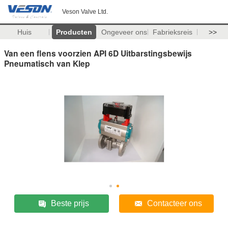
Veson Valve Ltd.
Huis
Producten
Ongeveer ons
Fabrieksreis
>>
Van een flens voorzien API 6D Uitbarstingsbewijs
Pneumatisch van Klep
Beste prijs
Contacteer ons