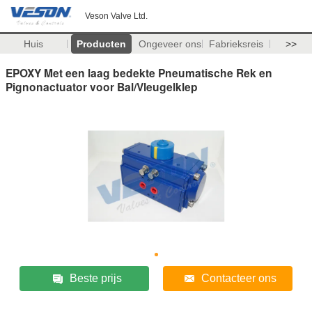
Veson Valve Ltd.
Huis
Producten
Ongeveer ons
Fabrieksreis
>>
EPOXY Met een laag bedekte Pneumatische Rek en
Pignonactuator voor Bal/Vleugelklep
Beste prijs
Contacteer ons