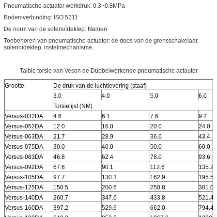
Pneumatische actuator werkdruk: 0.3~0.8MPa
Bodemverbinding: ISO 5211
De norm van de solenoïdeklep: Namen
Toebehoren van pneumatische actuator: de doos van de grensschakelaar,
solenoïdeklep, instelmechanisme.
Talble torsie van Veson de Dubbelwerkende pneumatische actautor
Grootte
De druk van de luchtlevering (staaf)
3.0
4.0
5.0
6.0
Torsielijst (NM)
Versus-032DA
4.6
6.1
7.6
9.2
Versus-052DA
12.0
16.0
20.0
24.0
Versus-063DA
21.7
28.9
36.0
43.4
Versus-075DA
30.0
40.0
50.0
60.0
Versus-083DA
46.8
62.4
78.0
93.6
Versus-092DA
67.6
90.1
112.6
135.2
Versus-105DA
97.7
130.3
162.9
195.5
Versus-125DA
150.5
200.6
250.8
301.0
Versus-140DA
260.7
347.6
433.8
521.4
Versus-160DA
397.2
529.6
662.0
794.4