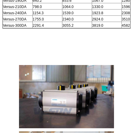
Versus-190DA
640.2
853.6
1067.0
1280.4
Versus-210DA
798.0
1064.0
1330.0
1596.0
Versus-240DA
1154.3
1539.0
1923.8
2308.5
Versus-270DA
1755.0
2340.0
2924.0
3510.0
Versus-300DA
2291.4
3055.2
3819.0
4582.8