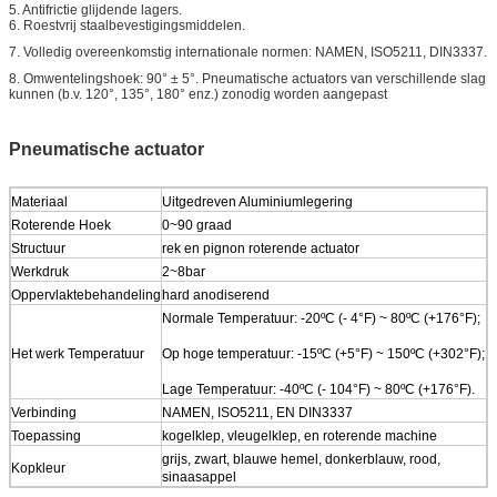
5. Antifrictie glijdende lagers.
6. Roestvrij staalbevestigingsmiddelen.
7. Volledig overeenkomstig internationale normen: NAMEN, ISO5211, DIN3337.
8. Omwentelingshoek: 90° ± 5°. Pneumatische actuators van verschillende slag
kunnen (b.v. 120°, 135°, 180° enz.) zonodig worden aangepast
Pneumatische actuator
Materiaal
Uitgedreven Aluminiumlegering
Roterende Hoek
0~90 graad
Structuur
rek en pignon roterende actuator
Werkdruk
2~8bar
Oppervlaktebehandeling
hard anodiserend
Normale Temperatuur: -20ºC (- 4°F) ~ 80ºC (+176°F);
Het werk Temperatuur
Op hoge temperatuur: -15ºC (+5°F) ~ 150ºC (+302°F);
Lage Temperatuur: -40ºC (- 104°F) ~ 80ºC (+176°F).
Verbinding
NAMEN, ISO5211, EN DIN3337
Toepassing
kogelklep, vleugelklep, en roterende machine
grijs, zwart, blauwe hemel, donkerblauw, rood,
Kopkleur
sinaasappel