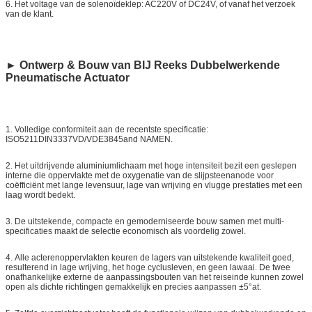
6.
Het voltage van de solenoïdeklep: AC220V of DC24V, of vanaf het verzoek
van de klant.
► Ontwerp & Bouw van BIJ Reeks Dubbelwerkende
Pneumatische Actuator
1.
Volledige conformiteit aan de recentste specificatie:
ISO5211DIN3337VD/VDE3845and NAMEN.
2.
Het uitdrijvende aluminiumlichaam met hoge intensiteit bezit een geslepen
interne die oppervlakte met de oxygenatie van de slijpsteenanode voor
coëfficiënt met lange levensuur, lage van wrijving en vlugge prestaties met een
laag wordt bedekt.
3.
De uitstekende, compacte en gemoderniseerde bouw samen met multi-
specificaties maakt de selectie economisch als voordelig zowel.
4.
Alle acterenoppervlakten keuren de lagers van uitstekende kwaliteit goed,
resulterend in lage wrijving, het hoge cyclusleven, en geen lawaai. De twee
onafhankelijke externe de aanpassingsbouten van het reiseinde kunnen zowel
open als dichte richtingen gemakkelijk en precies aanpassen ±5°at.