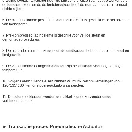
5.
Zelfde overzichtsactuator heeft de functionele wijzen van dubbelwerkende en
de lenteterugkeer, en de de lenteterugkeer heeft de normaal-open en normaal-
dichte stijlen.
6.
De multifunctionele positieindicator met NUMER is geschikt voor het opzetten
van toebehoren.
7.
Pre-compressed ladingslente is geschikt voor veilige steun en
demontageprocedures.
8.
De gietende aluminiumzuigers en de eindkappen hebben hoge intensiteit en
lichtgewicht.
9.
De verschillende O-ringenmaterialen zijn beschikbaar voor hoge en lage
temperatuur.
10.
Volgens verschillende eisen kunnen wij multi-Reisomwentelingen (b.v.
120°135°180°) en drie positieactuators aanbieden.
11.
De solenoïdekleppen worden gemakkelijk opgezet zonder enige
verbindende plank.
► Transactie proces-Pneumatische
Actuator