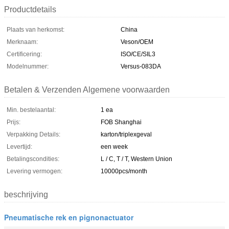
Productdetails
Plaats van herkomst:
China
Merknaam:
Veson/OEM
Certificering:
ISO/CE/SIL3
Modelnummer:
Versus-083DA
Betalen & Verzenden Algemene voorwaarden
Min. bestelaantal:
1 ea
Prijs:
FOB Shanghai
Verpakking Details:
karton/triplexgeval
Levertijd:
een week
Betalingscondities:
L / C, T / T, Western Union
Levering vermogen:
10000pcs/month
beschrijving
Pneumatische rek en pignonactuator