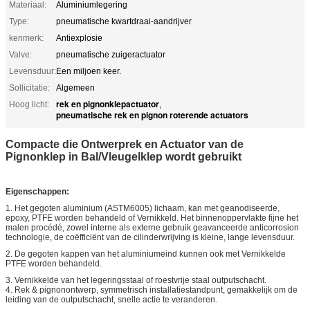
Materiaal:
Aluminiumlegering
Type:
pneumatische kwartdraai-aandrijver
kenmerk:
Antiexplosie
Valve:
pneumatische zuigeractuator
Levensduur:
Een miljoen keer.
Sollicitatie:
Algemeen
rek en pignonklepactuator
Hoog licht:
,
pneumatische rek en pignon roterende actuators
Compacte die Ontwerprek en Actuator van de
Pignonklep in Bal/Vleugelklep wordt gebruikt
Eigenschappen:
1. Het gegoten aluminium (ASTM6005) lichaam, kan met geanodiseerde,
epoxy, PTFE worden behandeld of Vernikkeld. Het binnenoppervlakte fijne het
malen procédé, zowel interne als externe gebruik geavanceerde anticorrosion
technologie, de coëfficiënt van de cilinderwrijving is kleine, lange levensduur.
2. De gegoten kappen van het aluminiumeind kunnen ook met Vernikkelde
PTFE worden behandeld.
3. Vernikkelde van het legeringsstaal of roestvrije staal outputschacht.
4. Rek & pignonontwerp, symmetrisch installatiestandpunt, gemakkelijk om de
leiding van de outputschacht, snelle actie te veranderen.