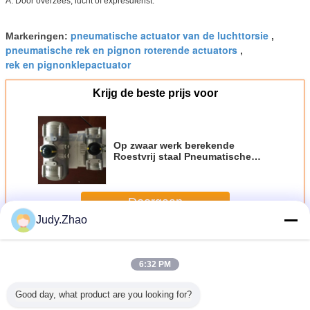
A: Door overzees, lucht of expresdienst.
pneumatische actuator van de luchttorsie
Markeringen:
,
pneumatische rek en pignon roterende actuators
,
rek en pignonklepactuator
Krijg de beste prijs voor
Op zwaar werk berekende
Roestvrij staal Pneumatische
Actuator voor Corrosieve/Ruwe
Chemische Milieu's
Doorgaan
Judy.Zhao
Pneumatische rek en pignonactuator
Meer
6:32 PM
Good day, what product are you looking for?