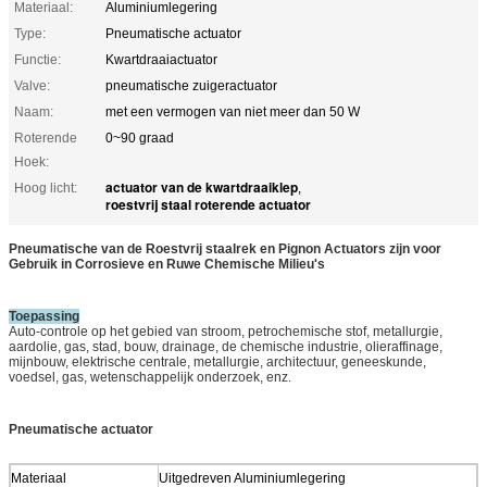
Materiaal:
Aluminiumlegering
Type:
Pneumatische actuator
Functie:
Kwartdraaiactuator
Valve:
pneumatische zuigeractuator
Naam:
met een vermogen van niet meer dan 50 W
Roterende
0~90 graad
Hoek:
actuator van de kwartdraaiklep
Hoog licht:
,
roestvrij staal roterende actuator
Pneumatische van de Roestvrij staalrek en Pignon Actuators zijn voor
Gebruik in Corrosieve en Ruwe Chemische Milieu's
Toepassing
Auto-controle op het gebied van stroom, petrochemische stof, metallurgie,
aardolie, gas, stad, bouw, drainage, de chemische industrie, olieraffinage,
mijnbouw, elektrische centrale, metallurgie, architectuur, geneeskunde,
voedsel, gas, wetenschappelijk onderzoek, enz.
Pneumatische actuator
Materiaal
Uitgedreven Aluminiumlegering