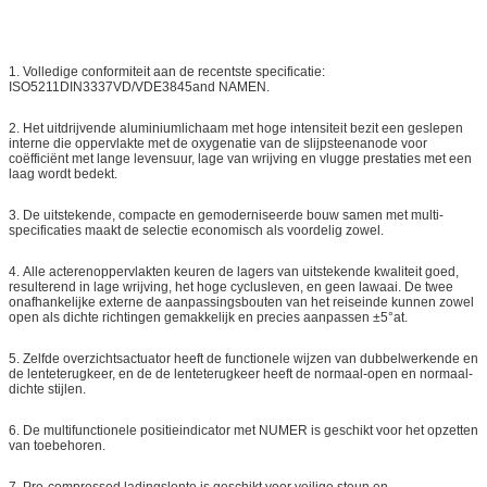
1.
Volledige conformiteit aan de recentste specificatie:
ISO5211DIN3337VD/VDE3845and NAMEN.
2.
Het uitdrijvende aluminiumlichaam met hoge intensiteit bezit een geslepen
interne die oppervlakte met de oxygenatie van de slijpsteenanode voor
coëfficiënt met lange levensuur, lage van wrijving en vlugge prestaties met een
laag wordt bedekt.
3.
De uitstekende, compacte en gemoderniseerde bouw samen met multi-
specificaties maakt de selectie economisch als voordelig zowel.
4.
Alle acterenoppervlakten keuren de lagers van uitstekende kwaliteit goed,
resulterend in lage wrijving, het hoge cyclusleven, en geen lawaai. De twee
onafhankelijke externe de aanpassingsbouten van het reiseinde kunnen zowel
open als dichte richtingen gemakkelijk en precies aanpassen ±5°at.
5.
Zelfde overzichtsactuator heeft de functionele wijzen van dubbelwerkende en
de lenteterugkeer, en de de lenteterugkeer heeft de normaal-open en normaal-
dichte stijlen.
6.
De multifunctionele positieindicator met NUMER is geschikt voor het opzetten
van toebehoren.
7.
Pre-compressed ladingslente is geschikt voor veilige steun en