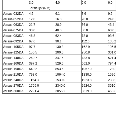
3.0
4.0
5.0
6.0
Torsielijst (NM)
Versus-032DA
4.6
6.1
7.6
9.2
Versus-052DA
12.0
16.0
20.0
24.0
Versus-063DA
21.7
28.9
36.0
43.4
Versus-075DA
30.0
40.0
50.0
60.0
Versus-083DA
46.8
62.4
78.0
93.6
Versus-092DA
67.6
90.1
112.6
135.2
Versus-105DA
97.7
130.3
162.9
195.5
Versus-125DA
150.5
200.6
250.8
301.0
Versus-140DA
260.7
347.6
433.8
521.4
Versus-160DA
397.2
529.6
662.0
794.4
Versus-190DA
640.2
853.6
1067.0
1280.4
Versus-210DA
798.0
1064.0
1330.0
1596.0
Versus-240DA
1154.3
1539.0
1923.8
2308.5
Versus-270DA
1755.0
2340.0
2924.0
3510.0
Versus-300DA
2291.4
3055.2
3819.0
4582.8