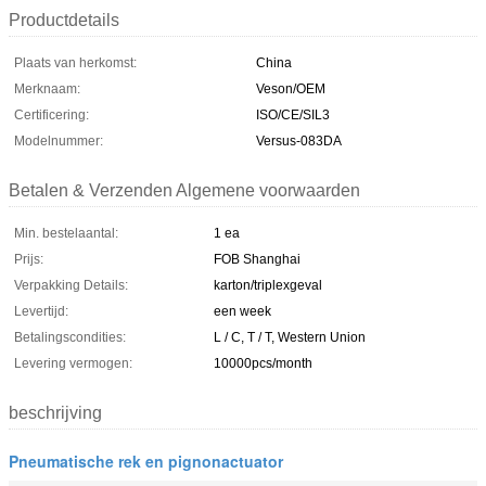
Productdetails
Plaats van herkomst:
China
Merknaam:
Veson/OEM
Certificering:
ISO/CE/SIL3
Modelnummer:
Versus-083DA
Betalen & Verzenden Algemene voorwaarden
Min. bestelaantal:
1 ea
Prijs:
FOB Shanghai
Verpakking Details:
karton/triplexgeval
Levertijd:
een week
Betalingscondities:
L / C, T / T, Western Union
Levering vermogen:
10000pcs/month
beschrijving
Pneumatische rek en pignonactuator