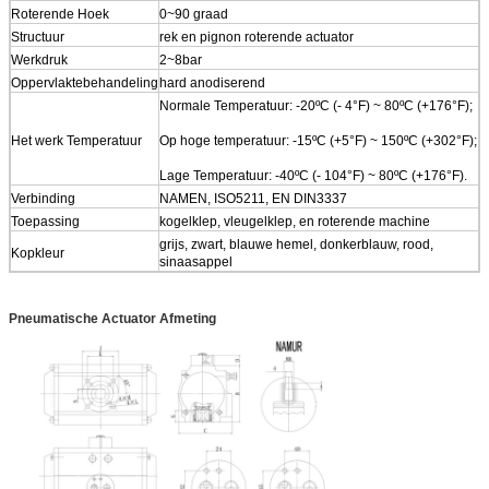
Roterende Hoek
0~90 graad
Structuur
rek en pignon roterende actuator
Werkdruk
2~8bar
Oppervlaktebehandeling
hard anodiserend
Normale Temperatuur: -20ºC (- 4°F) ~ 80ºC (+176°F);
Het werk Temperatuur
Op hoge temperatuur: -15ºC (+5°F) ~ 150ºC (+302°F);
Lage Temperatuur: -40ºC (- 104°F) ~ 80ºC (+176°F).
Verbinding
NAMEN, ISO5211, EN DIN3337
Toepassing
kogelklep, vleugelklep, en roterende machine
grijs, zwart, blauwe hemel, donkerblauw, rood,
Kopkleur
sinaasappel
Pneumatische Actuator Afmeting