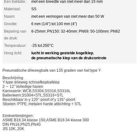
Een traktatie.:
met een breedte van niet meer dan 15 mm
Materiaal:
SS
Naam:
met een vermogen van niet meer dan 50 W
Grootte:
6 mm (1/4′′) tot 100 mm (4′′)
Bepaling van
6-25mm: PN150: 32-40mm: PN69: 50-100mm: PN62
de druk:
Temperatuur:
-25 tot 200°C
lucht in werking gestelde kogelklep
Hoog licht:
,
de pneumatische klep van de drukcontrole
Pneumatische driewegbalk van 135 graden van het type Y
Beschrijving
Y-type drieweg schroefkopbalklep
2 ∼ 12 ̊ Volledige haven
Karosserie: WCB,SS304,SS316,SS316L
Ballenkern:SS304+STL,SS316+STL
Beschikbaar in y 120°-poort of y 135°-poort
Stoelen: PTFE, metalen harde afdichting + STL
Eindverbindingen:
ASME B16.34 klasse 150,ASME B16.34 klasse 300
DIN PN16,PN25,PN40
JIS 10K, 20K