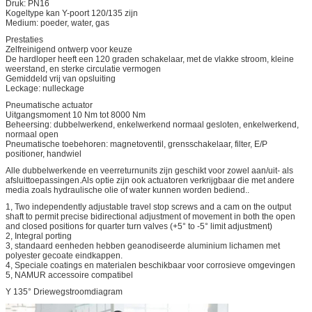
Druk: PN16
Kogeltype kan Y-poort 120/135 zijn
Medium: poeder, water, gas
Prestaties
Zelfreinigend ontwerp voor keuze
De hardloper heeft een 120 graden schakelaar, met de vlakke stroom, kleine
weerstand, en sterke circulatie vermogen
Gemiddeld vrij van opsluiting
Leckage: nulleckage
Pneumatische actuator
Uitgangsmoment 10 Nm tot 8000 Nm
Beheersing: dubbelwerkend, enkelwerkend normaal gesloten, enkelwerkend,
normaal open
Pneumatische toebehoren: magnetoventil, grensschakelaar, filter, E/P
positioner, handwiel
Alle dubbelwerkende en veerreturnunits zijn geschikt voor zowel aan/uit- als
afsluittoepassingen.Als optie zijn ook actuatoren verkrijgbaar die met andere
media zoals hydraulische olie of water kunnen worden bediend..
1, Two independently adjustable travel stop screws and a cam on the output
shaft to permit precise bidirectional adjustment of movement in both the open
and closed positions for quarter turn valves (+5° to -5° limit adjustment)
2, Integral porting
3, standaard eenheden hebben geanodiseerde aluminium lichamen met
polyester gecoate eindkappen.
4, Speciale coatings en materialen beschikbaar voor corrosieve omgevingen
5, NAMUR accessoire compatibel
Y 135° Driewegstroomdiagram