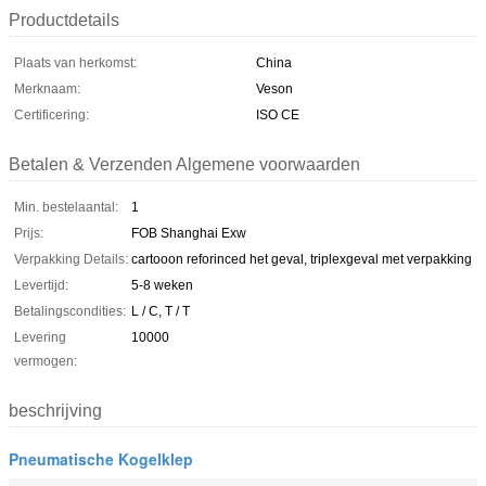
Productdetails
Plaats van herkomst:
China
Merknaam:
Veson
Certificering:
ISO CE
Betalen & Verzenden Algemene voorwaarden
Min. bestelaantal:
1
Prijs:
FOB Shanghai Exw
Verpakking Details:
cartooon reforinced het geval, triplexgeval met verpakking
Levertijd:
5-8 weken
Betalingscondities:
L / C, T / T
Levering
10000
vermogen:
beschrijving
Pneumatische Kogelklep