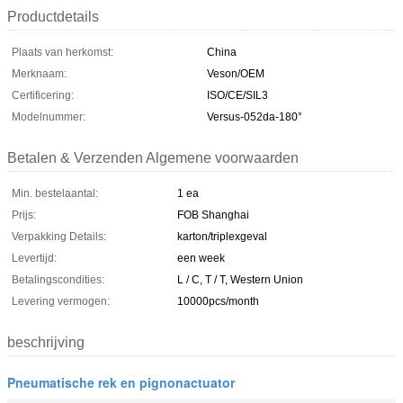
Productdetails
Plaats van herkomst:
China
Merknaam:
Veson/OEM
Certificering:
ISO/CE/SIL3
Modelnummer:
Versus-052da-180°
Betalen & Verzenden Algemene voorwaarden
Min. bestelaantal:
1 ea
Prijs:
FOB Shanghai
Verpakking Details:
karton/triplexgeval
Levertijd:
een week
Betalingscondities:
L / C, T / T, Western Union
Levering vermogen:
10000pcs/month
beschrijving
Pneumatische rek en pignonactuator