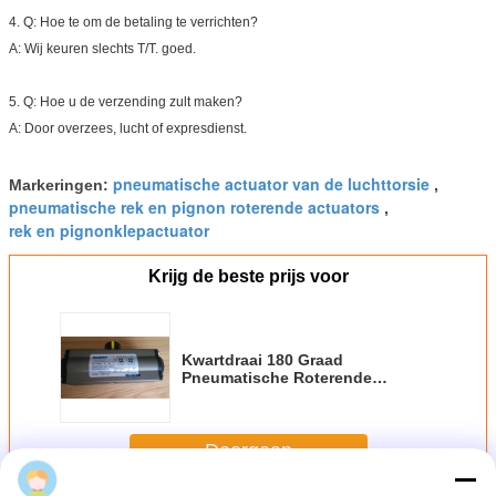
4.
Q: Hoe te om de betaling te verrichten?
A: Wij keuren slechts T/T. goed.
5.
Q: Hoe u de verzending zult maken?
A: Door overzees, lucht of expresdienst.
pneumatische actuator van de luchttorsie
Markeringen:
,
pneumatische rek en pignon roterende actuators
,
rek en pignonklepactuator
Krijg de beste prijs voor
Kwartdraai 180 Graad
Pneumatische Roterende
Actuator versus-052da-180°
Doorgaan