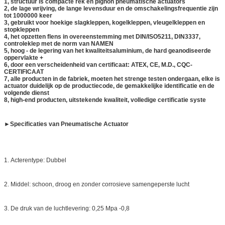
1, structuur is compacte rek en pignon pneumatische actuators
2, de lage wrijving, de lange levensduur en de omschakelingsfrequentie zijn
tot 1000000 keer
3, gebruikt voor hoekige slagkleppen, kogelkleppen, vleugelkleppen en
stopkleppen
4, het opzetten flens in overeenstemming met DIN/ISO5211, DIN3337,
controleklep met de norm van NAMEN
5, hoog - de legering van het kwaliteitsaluminium, de hard geanodiseerde
oppervlakte +
6, door een verscheidenheid van certificaat: ATEX, CE, M.D., CQC-
CERTIFICAAT
7, alle producten in de fabriek, moeten het strenge testen ondergaan, elke is
actuator duidelijk op de productiecode, de gemakkelijke identificatie en de
volgende dienst
8, high-end producten, uitstekende kwaliteit, volledige certificatie syste
►
Specificaties van Pneumatische Actuator
1.
Acterentype: Dubbel
2.
Middel: schoon, droog en zonder corrosieve samengeperste lucht
3.
De druk van de luchtlevering: 0,25 Mpa -0,8