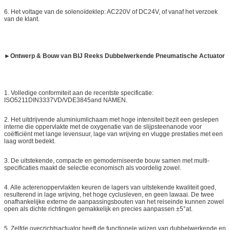
6.
Het voltage van de solenoïdeklep: AC220V of DC24V, of vanaf het verzoek
van de klant.
►
Ontwerp & Bouw van BIJ Reeks Dubbelwerkende Pneumatische Actuator
1.
Volledige conformiteit aan de recentste specificatie:
ISO5211DIN3337VD/VDE3845and NAMEN.
2. Het uitdrijvende aluminiumlichaam met hoge intensiteit bezit een geslepen
interne die oppervlakte met de oxygenatie van de slijpsteenanode voor
coëfficiënt met lange levensuur, lage van wrijving en vlugge prestaties met een
laag wordt bedekt.
3. De uitstekende, compacte en gemoderniseerde bouw samen met multi-
specificaties maakt de selectie economisch als voordelig zowel.
4. Alle acterenoppervlakten keuren de lagers van uitstekende kwaliteit goed,
resulterend in lage wrijving, het hoge cyclusleven, en geen lawaai. De twee
onafhankelijke externe de aanpassingsbouten van het reiseinde kunnen zowel
open als dichte richtingen gemakkelijk en precies aanpassen ±5°at.
5. Zelfde overzichtsactuator heeft de functionele wijzen van dubbelwerkende en