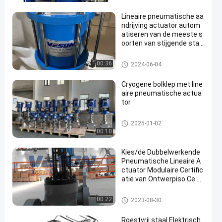
r
Lineaire pneumatische aa
ndrijving actuator autom
atiseren van de meeste s
oorten van stijgende sta
m klep
pneumatische lineaire actuato
00:36
2024-06-04
r
Cryogene bolklep met line
aire pneumatische actua
tor
pneumatische lineaire actuato
2025-01-02
r
00:10
Kies/de Dubbelwerkende
Pneumatische Lineaire A
ctuator Modulaire Certific
atie van Ontwerpiso Ce P
neumatisch VAN Klep uit
pneumatische lineaire actuato
00:22
2023-08-30
r
Roestvrij staal Elektrisch