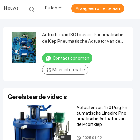
Dutch
Nieuws
Vraag een offerte aan
Actuator van ISO Lineaire Pneumatische
de Klep Pneumatische Actuator van de
Handwielpoort
Contact opnemen
Meer informatie
Gerelateerde video's
Actuator van 150 Psig Pn
eumatische Lineaire Pne
umatische Actuator van
de Poortklep
pneumatische lineaire actuato
00:15
2025-01-02