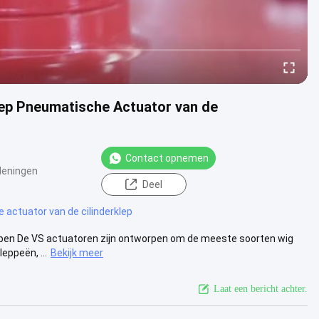
lep Pneumatische Actuator van de
Contact opnemen
Meningen
Deel
actuator van de cilinderklep
ppen De VS actuatoren zijn ontworpen om de meeste soorten wig
eppeën, ...
Bekijk meer
Laat een bericht achter.