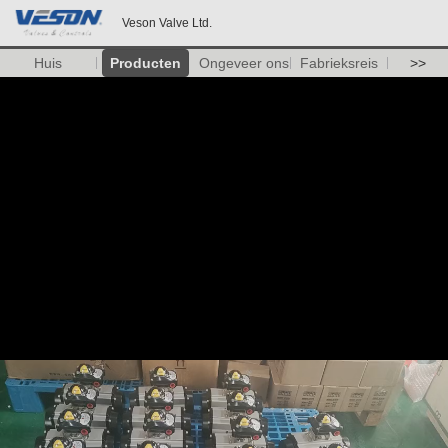
Veson Valve Ltd.
Huis
Producten
Ongeveer ons
Fabrieksreis
>>