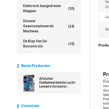
N
Elektrisch Aangedreven
Pr
(20)
Kleppen
Ga
Douane
Geautomatiseerde
(24)
Ma
Machines
De Klep Van De
(10)
Produ
Bolcontrole
Beste Producten
Pr
Afsluiter
Pne
Dubbelwerkende Lucht
ver
Lineaire Actuator
Koolstofstaal
duu
Gesloten Lussysteem
laa
Pne
bet
Contacten
lin