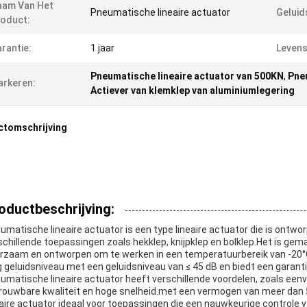
aam Van Het
Pneumatische lineaire actuator
Geluid
oduct:
rantie:
1 jaar
Levens
Pneumatische lineaire actuator van 500KN
,
Pneu
rkeren:
Actiever van klemklep van aluminiumlegering
ctomschrijving
oductbeschrijving:
umatische lineaire actuator is een type lineaire actuator die is ontwo
schillende toepassingen zoals hekklep, knijpklep en bolklep.Het is ge
rzaam en ontworpen om te werken in een temperatuurbereik van -20°C 
g geluidsniveau met een geluidsniveau van ≤ 45 dB en biedt een garantie
umatische lineaire actuator heeft verschillende voordelen, zoals eenvou
rouwbare kwaliteit en hoge snelheid.met een vermogen van meer dan 5
eaire actuator ideaal voor toepassingen die een nauwkeurige controle v