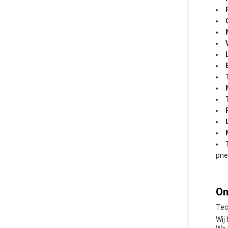
pne
On
Tec
Wij