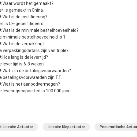
V:
Waar wordt het gemaakt?
et is gemaakt in China.
V:
Wat is de certificering?
et is CE-gecertificeerd.
V:
Wat is de minimale bestelhoeveelheid?
e minimale bestelhoeveelheid is 1.
V:
Wat is de verpakking?
e verpakkingsdetails zijn van triplex.
V:
Hoe lang is de levertijd?
e levertijd is 6-8 weken.
V:
Wat zijn de betalingsvoorwaarden?
e betalingsvoorwaarden zijn TT.
V:
Wat is het aanbodvermogen?
e leveringscapaciteit is 100.000 jaar.
t Lineaire Actuator
Lineaire Klepactuator
Pneumatische Actuato