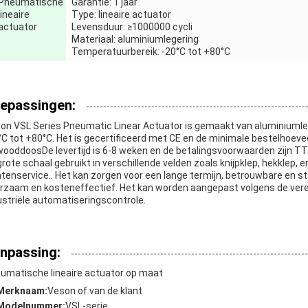
Pneumatische
Garantie: 1 jaar
lineaire
Type: lineaire actuator
actuator
Levensduur: ≥1000000 cycli
Materiaal: aluminiumlegering
Temperatuurbereik: -20°C tot +80°C
epassingen:
on VSL Series Pneumatic Linear Actuator is gemaakt van aluminiumle
°C tot +80°C. Het is gecertificeerd met CE en de minimale bestelhoeveel
wooddoosDe levertijd is 6-8 weken en de betalingsvoorwaarden zijn TT. 
grote schaal gebruikt in verschillende velden zoals knijpklep, hekklep,
ntenservice.. Het kan zorgen voor een lange termijn, betrouwbare en st
rzaam en kosteneffectief. Het kan worden aangepast volgens de vereis
ustriële automatiseringscontrole.
npassing:
umatische lineaire actuator op maat
Merknaam:
Veson of van de klant
Modelnummer:
VSL-serie