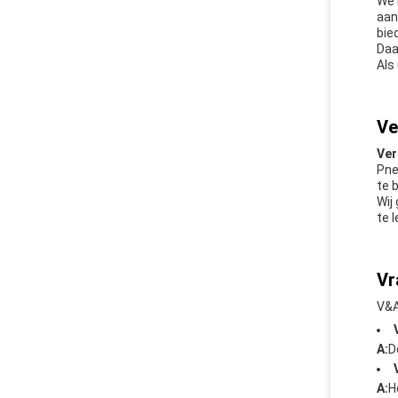
We 
aan
bie
Daa
Als
Ve
Ver
Pne
te 
Wij
te 
Vr
V&A
A:
D
A:
H