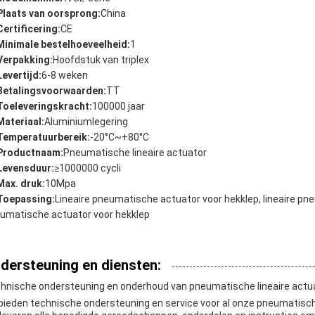
Plaats van oorsprong:
China
Certificering:
CE
Minimale bestelhoeveelheid:
1
Verpakking:
Hoofdstuk van triplex
Levertijd:
6-8 weken
Betalingsvoorwaarden:
TT
Toeleveringskracht:
100000 jaar
Materiaal:
Aluminiumlegering
Temperatuurbereik:
-20°C~+80°C
Productnaam:
Pneumatische lineaire actuator
Levensduur:
≥1000000 cycli
Max. druk:
10Mpa
Toepassing:
Lineaire pneumatische actuator voor hekklep, lineaire pne
umatische actuator voor hekklep
dersteuning en diensten:
hnische ondersteuning en onderhoud van pneumatische lineaire actu
 bieden technische ondersteuning en service voor al onze pneumatische