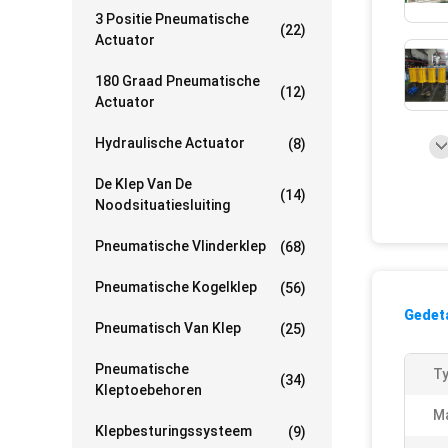
3 Positie Pneumatische
(22)
Actuator
180 Graad Pneumatische
(12)
Actuator
Hydraulische Actuator
(8)
De Klep Van De
(14)
Noodsituatiesluiting
Pneumatische Vlinderklep
(68)
Pneumatische Kogelklep
(56)
Gedeta
Pneumatisch Van Klep
(25)
Pneumatische
Ty
(34)
Kleptoebehoren
Ma
Klepbesturingssysteem
(9)