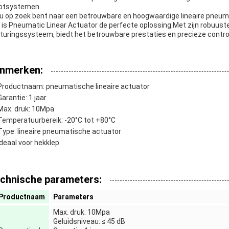
otsystemen.
 u op zoek bent naar een betrouwbare en hoogwaardige lineaire pneumat
 is Pneumatic Linear Actuator de perfecte oplossing.Met zijn robuust
turingssysteem, biedt het betrouwbare prestaties en precieze control
nmerken:
Productnaam: pneumatische lineaire actuator
Garantie: 1 jaar
Max. druk: 10Mpa
Temperatuurbereik: -20°C tot +80°C
Type: lineaire pneumatische actuator
Ideaal voor hekklep
chnische parameters:
Productnaam
Parameters
Max. druk: 10Mpa
Geluidsniveau: ≤ 45 dB