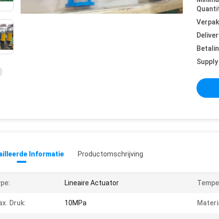
Quanti
Verpak
Deliver
Betali
Supply 
illeerde Informatie
Productomschrijving
pe:
Lineaire Actuator
Temper
x. Druk:
10MPa
Materi