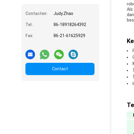
rob
Als
Contacten:
Judy.Zhao
dan
bes
Tel.:
86-18918264392
Fax:
86-21-61625929
Ke
Contact
Te