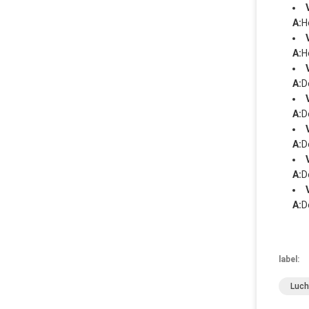
A:
H
A:
H
A:
D
A:
D
A:
D
A:
D
A:
D
label:
Luch