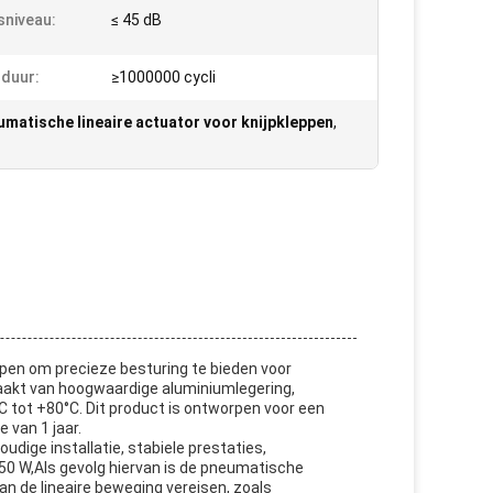
sniveau:
≤ 45 dB
duur:
≥1000000 cycli
matische lineaire actuator voor knijpkleppen
,
rpen om precieze besturing te bieden voor
maakt van hoogwaardige aluminiumlegering,
tot +80°C. Dit product is ontworpen voor een
 van 1 jaar.
dige installatie, stabiele prestaties,
0 W,Als gevolg hiervan is de pneumatische
an de lineaire beweging vereisen, zoals