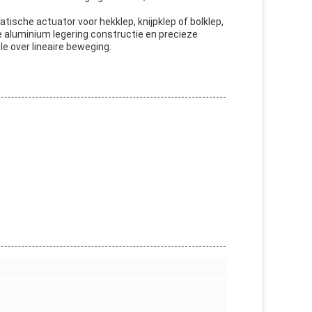
ische actuator voor hekklep, knijpklep of bolklep,
e aluminium legering constructie en precieze
e over lineaire beweging.