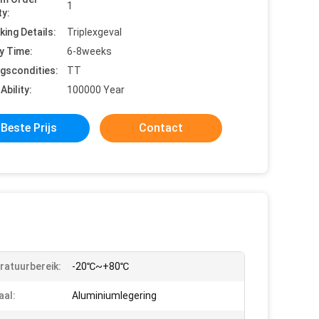
1
ty:
king Details:
Triplexgeval
y Time:
6-8weeks
ngscondities:
TT
Ability:
100000 Year
Beste Prijs
Contact
atuurbereik:
-20℃~+80℃
aal:
Aluminiumlegering