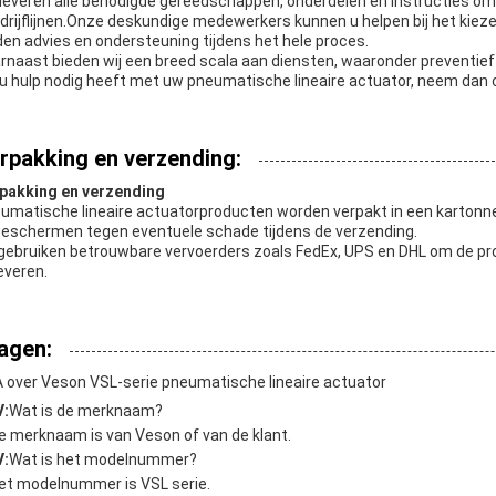
leveren alle benodigde gereedschappen, onderdelen en instructies om
drijflijnen.Onze deskundige medewerkers kunnen u helpen bij het kiezen
den advies en ondersteuning tijdens het hele proces.
rnaast bieden wij een breed scala aan diensten, waaronder preventief
 u hulp nodig heeft met uw pneumatische lineaire actuator, neem dan
rpakking en verzending:
pakking en verzending
umatische lineaire actuatorproducten worden verpakt in een karton
beschermen tegen eventuele schade tijdens de verzending.
 gebruiken betrouwbare vervoerders zoals FedEx, UPS en DHL om de pro
leveren.
agen:
 over Veson VSL-serie pneumatische lineaire actuator
V:
Wat is de merknaam?
e merknaam is van Veson of van de klant.
V:
Wat is het modelnummer?
et modelnummer is VSL serie.