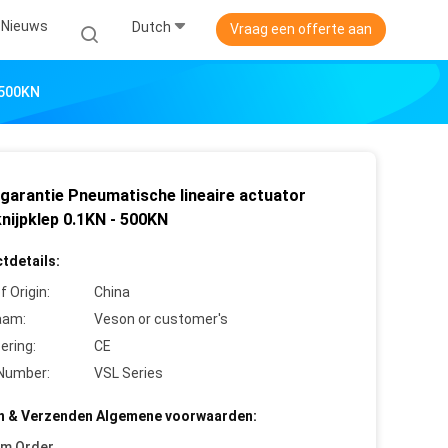
Nieuws
Dutch
Vraag een offerte aan
 500KN
 garantie Pneumatische lineaire actuator
nijpklep 0.1KN - 500KN
tdetails:
f Origin:
China
aam:
Veson or customer's
cering:
CE
Number:
VSL Series
n & Verzenden Algemene voorwaarden:
um Order