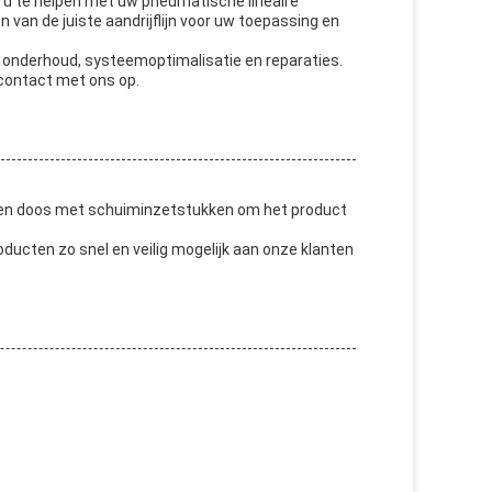
 u te helpen met uw pneumatische lineaire
 van de juiste aandrijflijn voor uw toepassing en
 onderhoud, systeemoptimalisatie en reparaties.
 contact met ons op.
nen doos met schuiminzetstukken om het product
ducten zo snel en veilig mogelijk aan onze klanten