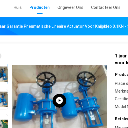
Huis
Producten
Ongeveer Ons
Contacteer Ons
aar Garantie Pneumatische Lineaire Actuator Voor Knijpklep 0.1KN -
1 jaar
voor k
Produc
Place o
Merkn
Certifi
Model 
Betale
Minim