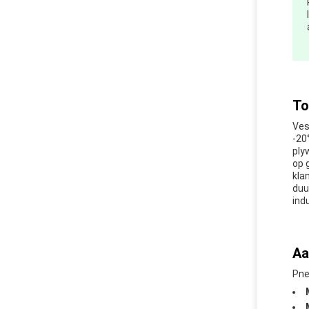
To
Ves
-20
ply
op 
kla
duu
ind
Aa
Pne