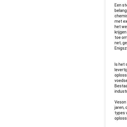
Een st
belang
chemis
met ex
het we
krijge
toe om
net, ge
Enigsz
Is het
leverti
oploss
voedse
Bestaa
industr
Veson 
jaren,
types 
oploss