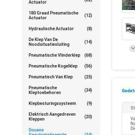
Actuator
180 Graad Pneumatische
(12)
Actuator
Hydraulische Actuator
(8)
De Klep Van De
(14)
Noodsituatiesluiting
Pneumatische Vlinderklep
(68)
Pneumatische Kogelklep
(56)
Pneumatisch Van Klep
(25)
Pneumatische
(34)
Gedeta
Kleptoebehoren
Klepbesturingssysteem
(9)
St
Elektrisch Aangedreven
(20)
V
Kleppen
N
Di
Douane
Geautomatiseerde
(24)