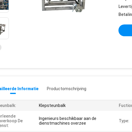
Leverti
Betali
illeerde Informatie
Productomschrijving
eunbalk:
Klepsteunbalk
Fuctio
erleende
Ingenieurs beschikbaar aan de
averkoop De
Type:
dienstmachines overzee
enst: