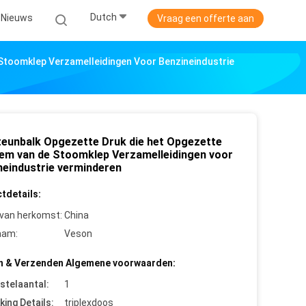
Dutch
Nieuws
Vraag een offerte aan
Stoomklep Verzamelleidingen Voor Benzineindustrie
teunbalk Opgezette Druk die het Opgezette
em van de Stoomklep Verzamelleidingen voor
neindustrie verminderen
tdetails:
 van herkomst:
China
aam:
Veson
n & Verzenden Algemene voorwaarden:
stelaantal:
1
king Details:
triplexdoos