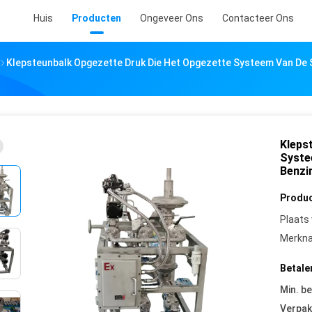
Huis
Producten
Ongeveer Ons
Contacteer Ons
Klepsteunbalk Opgezette Druk Die Het Opgezette Systeem Van De 
Kleps
Syste
Benzi
Produc
Plaats
Merkn
Betale
Min. be
Verpak