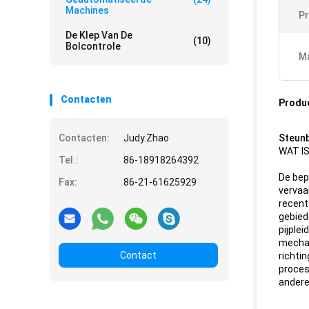
Machines
P
De Klep Van De
(10)
Bolcontrole
Ma
Contacten
Produ
Contacten:
Judy.Zhao
Steunb
WAT I
Tel.:
86-18918264392
De bep
Fax:
86-21-61625929
vervaa
recent
gebied
pijple
mechan
Contact
richti
proces
andere