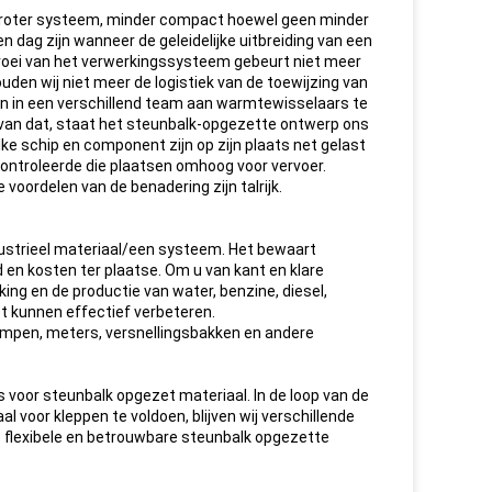
roter systeem, minder compact hoewel geen minder
dag zijn wanneer de geleidelijke uitbreiding van een
 groei van het verwerkingssysteem gebeurt niet meer
en wij niet meer de logistiek van de toewijzing van
 in een verschillend team aan warmtewisselaars te
ats van dat, staat het steunbalk-opgezette ontwerp ons
e schip en component zijn op zijn plaats net gelast
gecontroleerde die plaatsen omhoog voor vervoer.
voordelen van de benadering zijn talrijk.
dustrieel materiaal/een systeem. Het bewaart
ijd en kosten ter plaatse. Om u van kant en klare
ing en de productie van water, benzine, diesel,
ct kunnen effectief verbeteren.
pompen, meters, versnellingsbakken en andere
s voor steunbalk opgezet materiaal. In de loop van de
 voor kleppen te voldoen, blijven wij verschillende
e flexibele en betrouwbare steunbalk opgezette