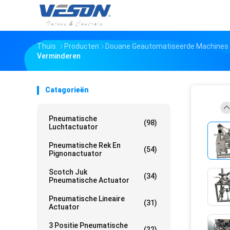
Thuis
Producten
Douane Geautomatiseerde Machines
Verminderen
Catagorieën
Pneumatische
(98)
Luchtactuator
Pneumatische Rek En
(54)
Pignonactuator
Scotch Juk
(34)
Pneumatische Actuator
Pneumatische Lineaire
(31)
Actuator
3 Positie Pneumatische
(22)