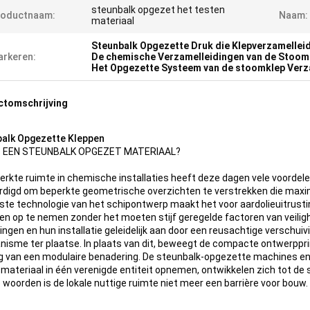
steunbalk opgezet het testen
roductnaam:
Naam:
materiaal
Steunbalk Opgezette Druk die Klepverzamellei
rkeren:
De chemische Verzamelleidingen van de Stoom
Het Opgezette Systeem van de stoomklep Verz
ctomschrijving
alk Opgezette Kleppen
S EEN STEUNBALK OPGEZET MATERIAAL?
erkte ruimte in chemische installaties heeft deze dagen vele voordel
rdigd om beperkte geometrische overzichten te verstrekken die max
ste technologie van het schipontwerp maakt het voor aardolieuitrust
en op te nemen zonder het moeten stijf geregelde factoren van veiligh
idingen en hun installatie geleidelijk aan door een reusachtige versch
isme ter plaatse. In plaats van dit, beweegt de compacte ontwerpprin
ng van een modulaire benadering. De steunbalk-opgezette machines en 
materiaal in één verenigde entiteit opnemen, ontwikkelen zich tot de 
 woorden is de lokale nuttige ruimte niet meer een barrière voor bouw.