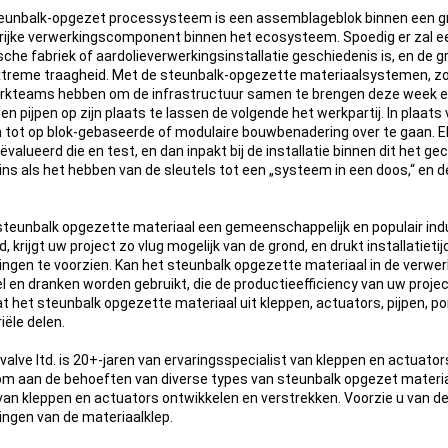
eunbalk-opgezet processysteem is een assemblageblok binnen een g
rijke verwerkingscomponent binnen het ecosysteem. Spoedig er zal een 
che fabriek of aardolieverwerkingsinstallatie geschiedenis is, en de
treme traagheid. Met de steunbalk-opgezette materiaalsystemen, zoud
rkteams hebben om de infrastructuur samen te brengen deze week en
n en pijpen op zijn plaats te lassen de volgende het werkpartij. In pla
 tot op blok-gebaseerde of modulaire bouwbenadering over te gaan. Elk
ëvalueerd die en test, en dan inpakt bij de installatie binnen dit het 
ins als het hebben van de sleutels tot een „systeem in een doos,“ en de 
 steunbalk opgezette materiaal een gemeenschappelijk en populair in
jd, krijgt uw project zo vlug mogelijk van de grond, en drukt installatiet
ingen te voorzien. Kan het steunbalk opgezette materiaal in de verwerk
l en dranken worden gebruikt, die de productieefficiency van uw proje
t het steunbalk opgezette materiaal uit kleppen, actuators, pijpen, 
iële delen.
valve ltd. is 20+-jaren van ervaringsspecialist van kleppen en actuator
 om aan de behoeften van diverse types van steunbalk opgezet materiaal
van kleppen en actuators ontwikkelen en verstrekken. Voorzie u van d
ingen van de materiaalklep.