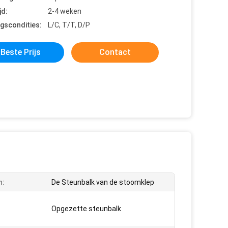
jd:
2-4 weken
ngscondities:
L/C, T/T, D/P
Beste Prijs
Contact
n:
De Steunbalk van de stoomklep
Opgezette steunbalk