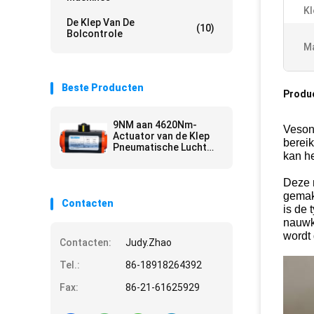
Kl
De Klep Van De
(10)
Bolcontrole
Ma
Beste Producten
Produ
9NM aan 4620Nm-
Veson 
Actuator van de Klep
bereik
Pneumatische Lucht
kan he
Anti Schurende
pneumatische
aandrijving
Deze m
gemak
Contacten
is de 
nauwk
wordt
Contacten:
Judy.Zhao
Tel.:
86-18918264392
Fax:
86-21-61625929