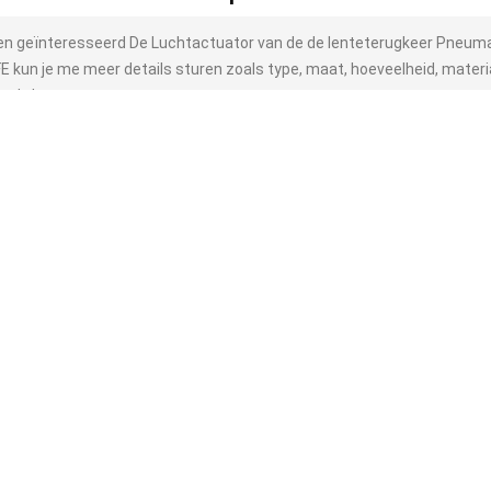
ben geïnteresseerd De Luchtactuator van de de lenteterugkeer Pneuma
E kun je me meer details sturen zoals type, maat, hoeveelheid, materia
ankt!
hten op je antwoord.
Verzenden
vergelijkbare producten