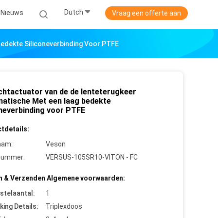
Dutch
Nieuws
Vraag een offerte aan
edekte Siliconeverbinding Voor PTFE
chtactuator van de de lenteterugkeer
atische Met een laag bedekte
oneverbinding voor PTFE
tdetails:
aam:
Veson
nummer:
VERSUS-105SR10-VITON - FC
n & Verzenden Algemene voorwaarden:
stelaantal:
1
king Details:
Triplexdoos