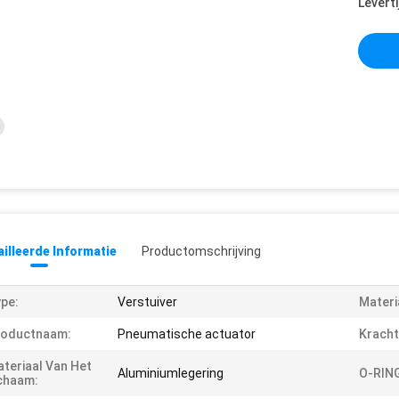
Leverti
illeerde Informatie
Productomschrijving
pe:
Verstuiver
Materi
roductnaam:
Pneumatische actuator
Kracht
teriaal Van Het
Aluminiumlegering
O-RIN
chaam: