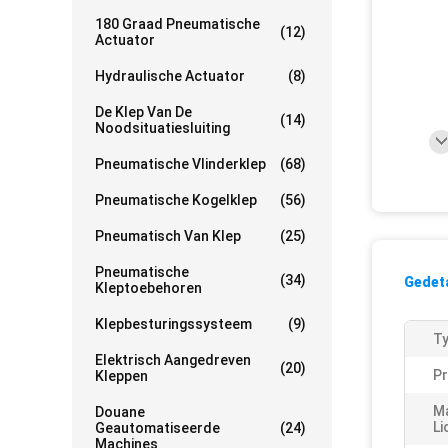
180 Graad Pneumatische
(12)
Actuator
Hydraulische Actuator
(8)
De Klep Van De
(14)
Noodsituatiesluiting
Pneumatische Vlinderklep
(68)
Pneumatische Kogelklep
(56)
Pneumatisch Van Klep
(25)
Pneumatische
(34)
Gedeta
Kleptoebehoren
Klepbesturingssysteem
(9)
Ty
Elektrisch Aangedreven
(20)
P
Kleppen
Ma
Douane
Li
Geautomatiseerde
(24)
Machines