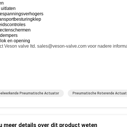
en
 uitlaten
espanningsverhogers
ansportbesturingklep
eidscontroles
sectenschermen
ddempers
lok en opening
ct Veson valve ltd. sales@veson-valve.com voor nadere informa
elwerkende Pneumatische Actuator
Pneumatische Roterende Actuat
 u meer details over dit product weten