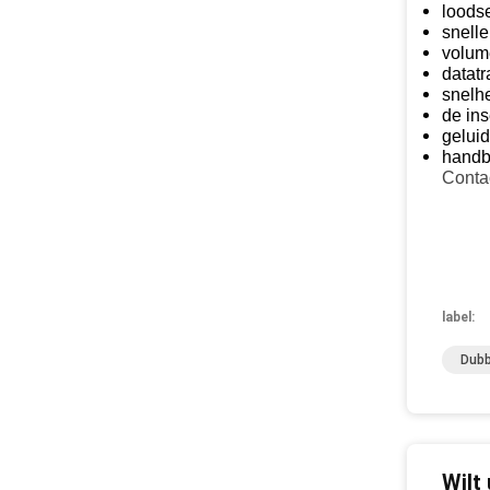
loods
snelle
volum
datatr
snelh
de in
gelui
handb
Conta
label:
Dubb
Wilt