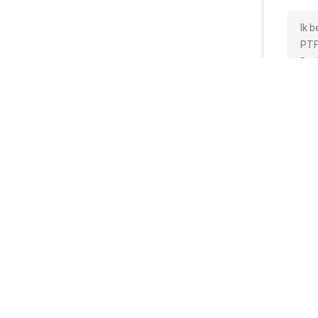
Ik 
PTF
Bed
Wac