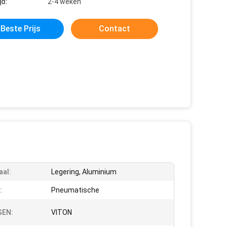
jd:
2-4 weken
Beste Prijs
Contact
aal:
Legering, Aluminium
:
Pneumatische
GEN:
VITON