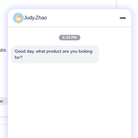
Judy.Zhao
6:34 PM
tie.
Good day, what product are you looking 
for?
or
Kwartdraai Pneumatische Actuator