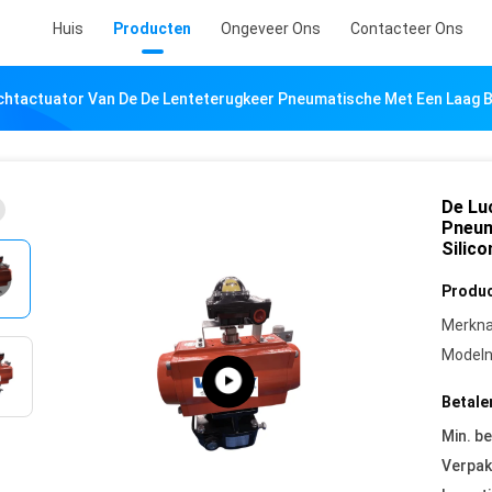
Huis
Producten
Ongeveer Ons
Contacteer Ons
chtactuator Van De De Lenteterugkeer Pneumatische Met Een Laag B
De Lu
Pneum
Silic
Produc
Merkn
Model
Betale
Min. be
Verpak