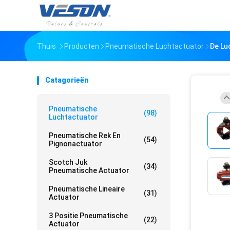
Thuis
Producten
Pneumatische Luchtactuator
De Lu
Catagorieën
Pneumatische
(98)
Luchtactuator
Pneumatische Rek En
(54)
Pignonactuator
Scotch Juk
(34)
Pneumatische Actuator
Pneumatische Lineaire
(31)
Actuator
3 Positie Pneumatische
(22)
Actuator