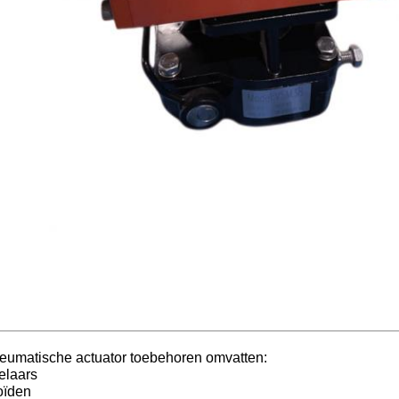
eumatische actuator toebehoren omvatten:
elaars
oïden