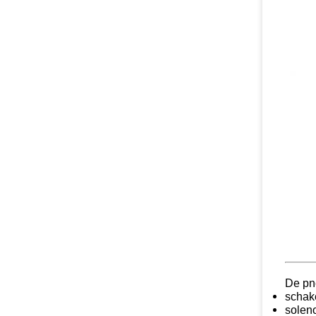
De pn
schak
solen