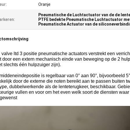
eur:
Oranje
Pneumatische de Luchtactuator van de de lent
rkeren:
PTFE bedekte Pneumatische Luchtactuator met
Pneumatische Actuator van de siliconeverbind
ctomschrijving
valve ltd 3 positie pneumatische actuators verstrekt een verrich
t door een extern mechanisch einde van beweging op de 2 hulpz
t slechts één hulpzuiger zijn).
iddeneindepositie is regelbaar van 0° aan 90°, bijvoorbeeld 5°
kelijk door de externe die noten bereikt aan te passen buite
type, dubbelwerkende als de lenteterugkeer, beschikbaar. Gebie
eurige vullen en voor om het even welk soort de diensten waa
 gewenst