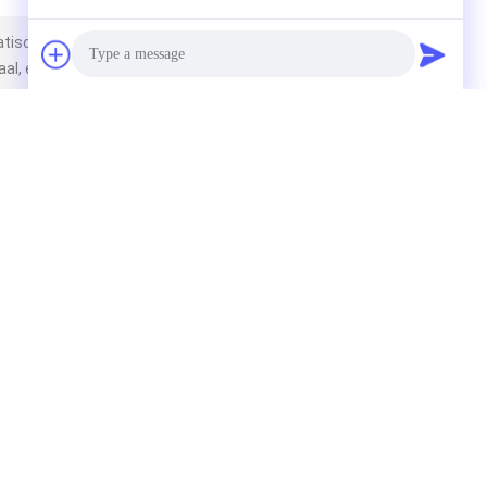
tische Met een laag bedekte Siliconeverbinding voor
al, etc.
Photo
Video Call
Audio Call