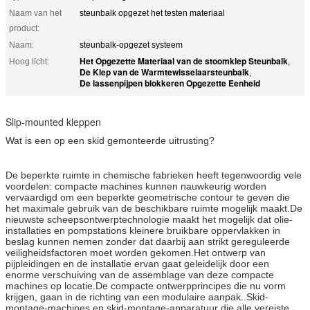
Naam van het
steunbalk opgezet het testen materiaal
product:
Naam:
steunbalk-opgezet systeem
Het Opgezette Materiaal van de stoomklep Steunbalk
Hoog licht:
,
De Klep van de Warmtewisselaarsteunbalk
,
De lassenpijpen blokkeren Opgezette Eenheid
Slip-mounted kleppen
Wat is een op een skid gemonteerde uitrusting?
De beperkte ruimte in chemische fabrieken heeft tegenwoordig vele
voordelen: compacte machines kunnen nauwkeurig worden
vervaardigd om een beperkte geometrische contour te geven die
het maximale gebruik van de beschikbare ruimte mogelijk maakt.De
nieuwste scheepsontwerptechnologie maakt het mogelijk dat olie-
installaties en pompstations kleinere bruikbare oppervlakken in
beslag kunnen nemen zonder dat daarbij aan strikt gereguleerde
veiligheidsfactoren moet worden gekomen.Het ontwerp van
pijpleidingen en de installatie ervan gaat geleidelijk door een
enorme verschuiving van de assemblage van deze compacte
machines op locatie.De compacte ontwerpprincipes die nu vorm
krijgen, gaan in de richting van een modulaire aanpak..Skid-
montage-machines en skid-montage-apparatuur die alle vereiste