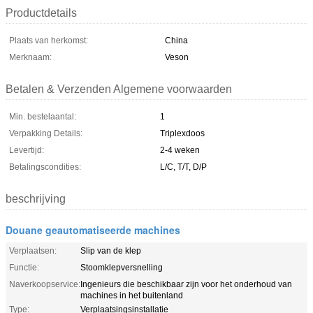
Productdetails
Plaats van herkomst:
China
Merknaam:
Veson
Betalen & Verzenden Algemene voorwaarden
Min. bestelaantal:
1
Verpakking Details:
Triplexdoos
Levertijd:
2-4 weken
Betalingscondities:
L/C, T/T, D/P
beschrijving
Douane geautomatiseerde machines
Verplaatsen:
Slip van de klep
Functie:
Stoomklepversnelling
Naverkoopservice:
Ingenieurs die beschikbaar zijn voor het onderhoud van
machines in het buitenland
Type:
Verplaatsingsinstallatie