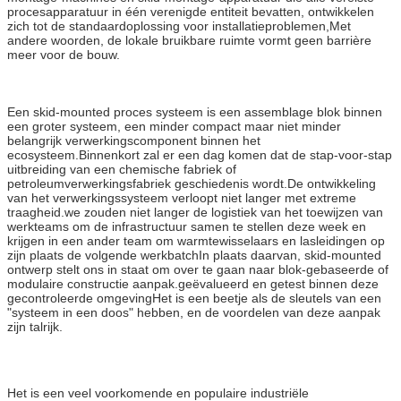
procesapparatuur in één verenigde entiteit bevatten, ontwikkelen
zich tot de standaardoplossing voor installatieproblemen,Met
andere woorden, de lokale bruikbare ruimte vormt geen barrière
meer voor de bouw.
Een skid-mounted proces systeem is een assemblage blok binnen
een groter systeem, een minder compact maar niet minder
belangrijk verwerkingscomponent binnen het
ecosysteem.Binnenkort zal er een dag komen dat de stap-voor-stap
uitbreiding van een chemische fabriek of
petroleumverwerkingsfabriek geschiedenis wordt.De ontwikkeling
van het verwerkingssysteem verloopt niet langer met extreme
traagheid.we zouden niet langer de logistiek van het toewijzen van
werkteams om de infrastructuur samen te stellen deze week en
krijgen in een ander team om warmtewisselaars en lasleidingen op
zijn plaats de volgende werkbatchIn plaats daarvan, skid-mounted
ontwerp stelt ons in staat om over te gaan naar blok-gebaseerde of
modulaire constructie aanpak.geëvalueerd en getest binnen deze
gecontroleerde omgevingHet is een beetje als de sleutels van een
"systeem in een doos" hebben, en de voordelen van deze aanpak
zijn talrijk.
Het is een veel voorkomende en populaire industriële