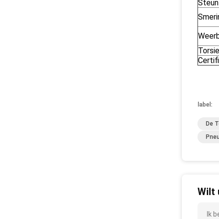
Steun
Smeri
Weerb
Torsi
Certi
label:
De T
Pneu
Wilt
Ik 