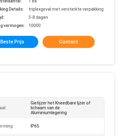
stelaantal:
1 ea
king Details:
triplexgeval met versterkte verpakking
jd:
5-8 dagen
ng vermogen:
10000
Beste Prijs
Contact
Gietijzer het Kneedbare Ijzer of
aal:
lichaam van de
Aluminiumlegering
rming:
IP65