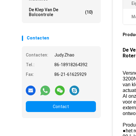
Ei
De Klep Van De
(10)
Bolcontrole
Ma
Produ
Contacten
De Ve
Contacten:
Judy.Zhao
Roter
Tel.:
86-18918264392
Versn
Fax:
86-21-61625929
3200N
van k
actuat
Al on
voor e
Contact
extern
ontwor
Produ
●het 