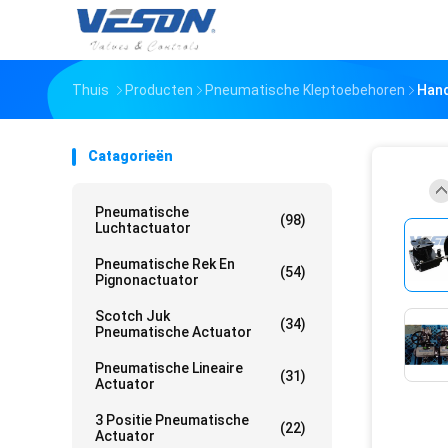
Thuis
Producten
Pneumatische Kleptoebehoren
Hand
Catagorieën
Pneumatische
(98)
Luchtactuator
Pneumatische Rek En
(54)
Pignonactuator
Scotch Juk
(34)
Pneumatische Actuator
Pneumatische Lineaire
(31)
Actuator
3 Positie Pneumatische
(22)
Actuator