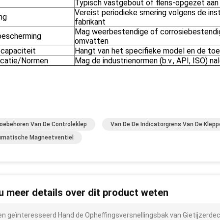
Typisch vastgebout of flens-opgezet aan 
Vereist periodieke smering volgens de ins
ng
fabrikant
Mag weerbestendige of corrosiebestend
escherming
omvatten
ecapaciteit
Hangt van het specifieke model en de toe
ficatie/Normen
Mag de industrienormen (b.v., API, ISO) na
oebehoren Van De Controleklep
Van De De Indicatorgrens Van De Klepp
matische Magneetventiel
 u meer details over dit product weten
ben geïnteresseerd Hand de Opheffingsversnellingsbak van Gietijzerd