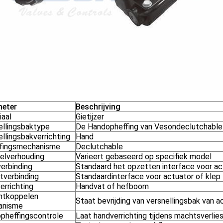
eter
Beschrijving
iaal
Gietijzer
ellingsbaktype
De Handopheffing van Vesondeclutchable
llingsbakverrichting
Hand
fingsmechanisme
Declutchable
elverhouding
Varieert gebaseerd op specifiek model
verbinding
Standaard het opzetten interface voor ac
tverbinding
Standaardinterface voor actuator of klep
errichting
Handvat of hefboom
ntkoppelen
Staat bevrijding van versnellingsbak van a
anisme
pheffingscontrole
Laat handverrichting tijdens machtsverlie