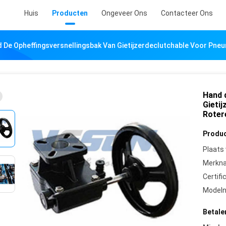
Huis
Producten
Ongeveer Ons
Contacteer Ons
 De Opheffingsversnellingsbak Van Gietijzerdeclutchable Voor Pne
Hand 
Gieti
Roter
Produc
Plaats
Merkn
Certifi
Model
Betale