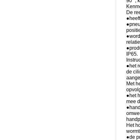
90 °, 
Kenm
De re
●heeft
●pneum
positi
●word
relati
●produ
IP65.
Instru
●het 
de cil
aangep
Met h
opvol
●het h
mee de
●handv
omwen
handp
Het h
wormt
●de p