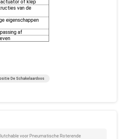
actuator of klep
tructies van de
ige eigenschappen
passing af
leven
ositie De Schakelaardoos
eclutchable voor Pneumatische Roterende