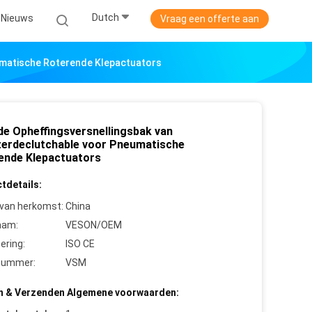
Dutch
Nieuws
Vraag een offerte aan
umatische Roterende Klepactuators
de Opheffingsversnellingsbak van
jzerdeclutchable voor Pneumatische
ende Klepactuators
tdetails:
 van herkomst:
China
aam:
VESON/OEM
cering:
ISO CE
nummer:
VSM
n & Verzenden Algemene voorwaarden: