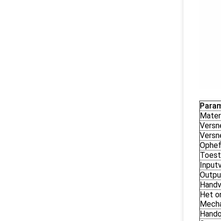
Param
Mater
Versn
Versne
Ophef
Toest
Input
Outpu
Handv
Het o
Mech
Hando