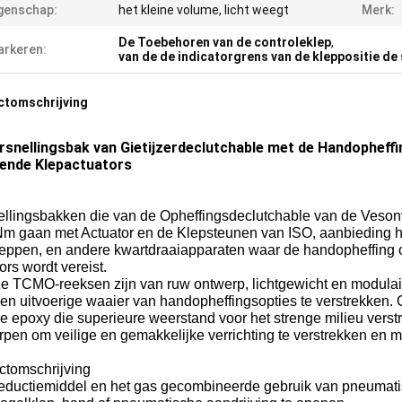
genschap:
het kleine volume, licht weegt
Merk:
De Toebehoren van de controleklep
,
rkeren:
van de de indicatorgrens van de kleppositie d
ctomschrijving
rsnellingsbak van Gietijzerdeclutchable met de Handopheff
ende Klepactuators
ellingsbakken die van de Opheffingsdeclutchable van de Veso
m gaan met Actuator en de Klepsteunen van ISO, aanbieding h
leppen, en andere kwartdraaiapparaten waar de handopheffing 
ors wordt vereist.
ze TCMO-reeksen zijn van ruw ontwerp, lichtgewicht en modulai
en uitvoerige waaier van handopheffingsopties te verstrekken.
e epoxy die superieure weerstand voor het strenge milieu verst
pen om veilige en gemakkelijke verrichting te verstrekken en m
ctomschrijving
reductiemiddel en het gas gecombineerde gebruik van pneumati