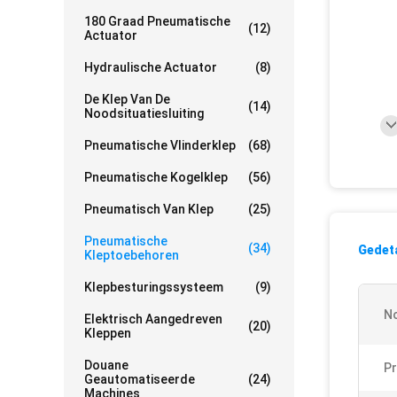
180 Graad Pneumatische
(12)
Actuator
Hydraulische Actuator
(8)
De Klep Van De
(14)
Noodsituatiesluiting
Pneumatische Vlinderklep
(68)
Pneumatische Kogelklep
(56)
Pneumatisch Van Klep
(25)
Pneumatische
(34)
Gedeta
Kleptoebehoren
Klepbesturingssysteem
(9)
N
Elektrisch Aangedreven
(20)
Kleppen
Douane
P
Geautomatiseerde
(24)
Machines