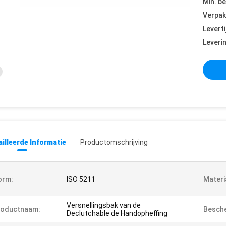
Min. be
Verpak
Leverti
Leveri
illeerde Informatie
Productomschrijving
orm:
ISO 5211
Materi
Versnellingsbak van de
roductnaam:
Besche
Declutchable de Handopheffing