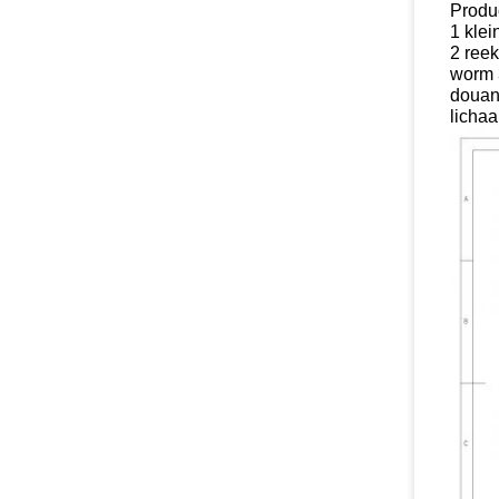
Produ
1 klei
2 reek
worm 
douane
licha