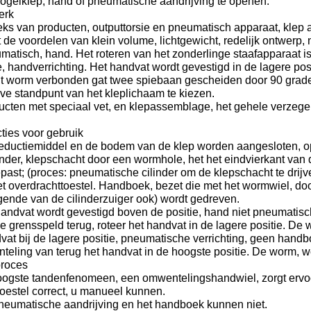
kogelklep, hand of pneumatische aandrijving te openen.
erk
eks van producten, outputtorsie en pneumatisch apparaat, klep
 de voordelen van klein volume, lichtgewicht, redelijk ontwerp, n
atisch, hand. Het roteren van het zonderlinge staafapparaat is
e, handverrichting. Het handvat wordt gevestigd in de lagere pos
t worm verbonden gat twee spiebaan gescheiden door 90 graden
eve standpunt van het kleplichaam te kiezen.
cten met speciaal vet, en klepassemblage, het gehele verzegel
cties voor gebruik
reductiemiddel en de bodem van de klep worden aangesloten, o
inder, klepschacht door een wormhole, het het eindvierkant van 
ast; (proces: pneumatische cilinder om de klepschacht te drijv
et overdrachttoestel. Handboek, bezet die met het wormwiel, do
gende van de cilinderzuiger ook) wordt gedreven.
andvat wordt gevestigd boven de positie, hand niet pneumatisch
 grensspeld terug, roteer het handvat in de lagere positie. De
at bij de lagere positie, pneumatische verrichting, geen handb
teling van terug het handvat in de hoogste positie. De worm, 
roces
oogste tandenfenomeen, een omwentelingshandwiel, zorgt ervoo
oestel correct, u manueel kunnen.
neumatische aandrijving en het handboek kunnen niet.