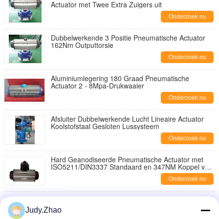
Actuator met Twee Extra Zuigers uit
Onderzoek nu
Dubbelwerkende 3 Positie Pneumatische Actuator
162Nm Outputtorsie
Onderzoek nu
Aluminiumlegering 180 Graad Pneumatische
Actuator 2 - 8Mpa-Drukwaaier
Onderzoek nu
Afsluiter Dubbelwerkende Lucht Lineaire Actuator
Koolstofstaal Gesloten Lussysteem
Onderzoek nu
Hard Geanodiseerde Pneumatische Actuator met
ISO5211/DIN3337 Standaard en 347NM Koppel voor
Industrieel Gebruik
Onderzoek nu
Actuator 3 van de kwartdraai Pneumatische Lucht
Actuator van de de Luchtlente van het Positiedeel
Judy.Zhao
Roterende