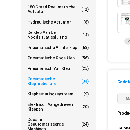
180 Graad Pneumatische
(12)
Actuator
Hydraulische Actuator
(8)
De Klep Van De
(14)
Noodsituatiesluiting
Pneumatische Vlinderklep
(68)
Pneumatische Kogelklep
(56)
Pneumatisch Van Klep
(25)
Pneumatische
(34)
Gedeta
Kleptoebehoren
Klepbesturingssysteem
(9)
Ma
Elektrisch Aangedreven
(20)
Kleppen
Produ
Douane
Geautomatiseerde
(24)
De pne
Machines