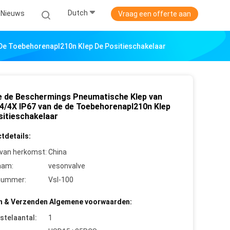
Dutch
Nieuws
Vraag een offerte aan
De Toebehorenapl210n Klep De Positieschakelaar
e de Beschermings Pneumatische Klep van
/4X IP67 van de de Toebehorenapl210n Klep
sitieschakelaar
tdetails:
 van herkomst:
China
aam:
vesonvalve
nummer:
Vsl-100
n & Verzenden Algemene voorwaarden:
stelaantal:
1