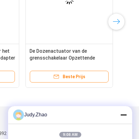
r het
De Dozenactuator van de
adapter
grensschakelaar Opzettende
sche
Uitrustingen met F05-Interface
Beste Prijs
Judy.Zhao
Mail ons
392
9:08 AM