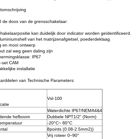
tomschrijving
0 de doos van de grensschakelaar:
hakelaarpositie kan duidelijk door indicator worden geïdentificeerd.
aluminiumshell van het matrijzenafgietsel, poederdeklaag.
ig en mooi ontwerp
out zal weg geen daling zijn
hermingsklasse: IP67
k-set CAM
kelijke installatie
arddelen van Technische Parameters:
Vsl-100
catie
Waterdichte IP67/NEMA4&4
ndende hefboom
Dubbele NPT1/2“ (Norm)
temperatuur
-20°C~ 80°C
ntal
8points (0.08-2.5mm2))
Vrij roteer 0~90°