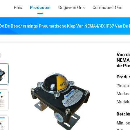
Huis
Producten
Ongeveer Ons
Contacteer Ons
De De Beschermings Pneumatische Klep Van NEMA4/4X IP67 Van De 
Van d
NEMA4
de Po
Produc
Plaats
Merkn
Model
Betale
Min. be