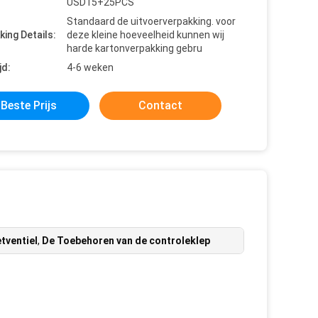
USD15+25PCS
Standaard de uitvoerverpakking. voor
king Details:
deze kleine hoeveelheid kunnen wij
harde kartonverpakking gebru
jd:
4-6 weken
Beste Prijs
Contact
tventiel
,
De Toebehoren van de controleklep