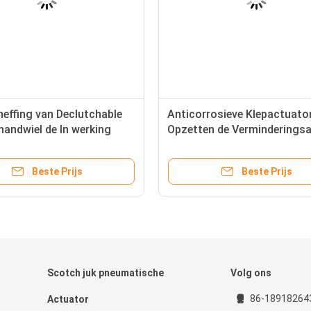
effing van Declutchable
Anticorrosieve Klepactuato
handwiel de In werking
Opzetten de Verminderings
e voor Roterende
van Uitrustingen Pneumati
ische Actuator
Actuaror
Beste Prijs
Beste Prijs
Scotch juk pneumatische
Volg ons
86-18918264
Actuator