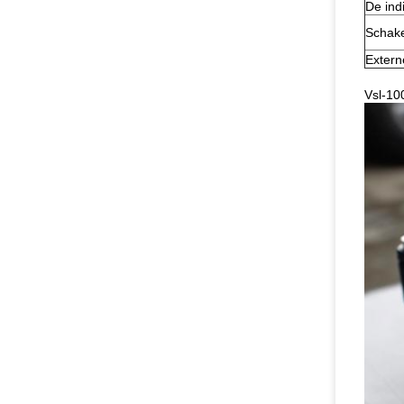
De ind
Schake
Extern
Vsl-10