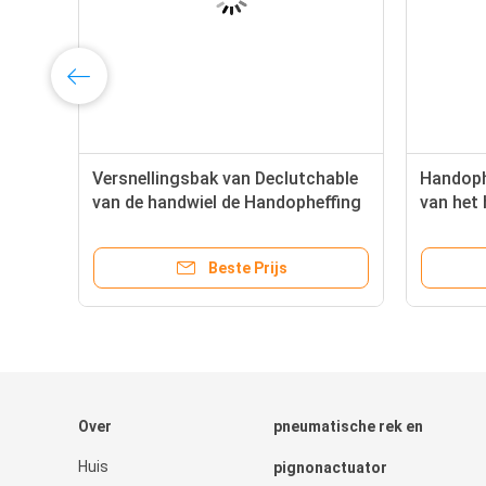
Versnellingsbak van Declutchable
Handoph
van de handwiel de Handopheffing
van het 
voor Roterende Pneumatische
gesteld
Actuator
Pneumat
Beste Prijs
Over
pneumatische rek en
Huis
pignonactuator