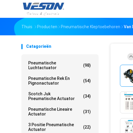
Thuis
Producten
Pneumatische Kleptoebehoren
Van 
Catagorieën
Pneumatische
(98)
Luchtactuator
Pneumatische Rek En
(54)
Pignonactuator
Scotch Juk
(34)
Pneumatische Actuator
Pneumatische Lineaire
(31)
Actuator
3 Positie Pneumatische
(22)
Actuator