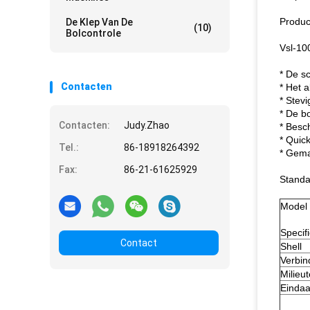
Produc
De Klep Van De
(10)
Bolcontrole
Vsl-10
* De sc
Contacten
* Het 
* Stev
* De b
Contacten:
Judy.Zhao
* Besc
* Quic
Tel.:
86-18918264392
* Gemak
Fax:
86-21-61625929
Standa
Model
Specifi
Contact
Shell
Verbi
Milieu
Eindaa